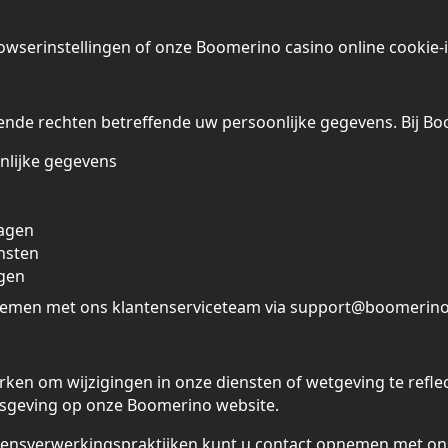
serinstellingen of onze Boomerino casino online cookie-i
llende rechten betreffende uw persoonlijke gegevens. Bij B
nlijke gegevens
ragen
nsten
gen
nemen met ons klantenserviceteam via
support@boomerin
jwerken om wijzigingen in onze diensten of wetgeving te refle
isgeving op onze Boomerino website.
vensverwerkingspraktijken kunt u contact opnemen met ons 