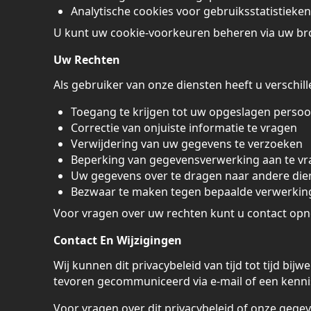
Analytische cookies voor gebruiksstatistieken
U kunt uw cookie-voorkeuren beheren via uw brow
Uw Rechten
Als gebruiker van onze diensten heeft u verschi
Toegang te krijgen tot uw opgeslagen persoo
Correctie van onjuiste informatie te vragen
Verwijdering van uw gegevens te verzoeken
Beperking van gegevensverwerking aan te v
Uw gegevens over te dragen naar andere die
Bezwaar te maken tegen bepaalde verwerkin
Voor vragen over uw rechten kunt u contact op
Contact En Wijzigingen
Wij kunnen dit privacybeleid van tijd tot tijd bi
tevoren gecommuniceerd via e-mail of een kenn
Voor vragen over dit privacybeleid of onze gege