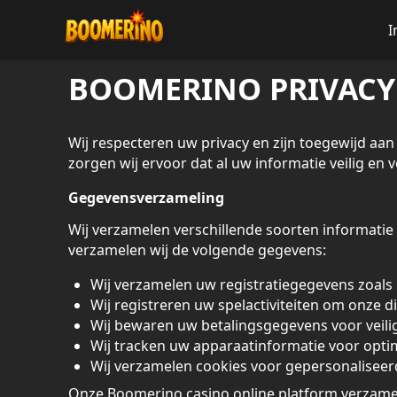
I
BOOMERINO PRIVACY
Wij respecteren uw privacy en zijn toegewijd aa
zorgen wij ervoor dat al uw informatie veilig e
Gegevensverzameling
Wij verzamelen verschillende soorten informatie
verzamelen wij de volgende gegevens:
Wij verzamelen uw registratiegegevens zoal
Wij registreren uw spelactiviteiten om onze d
Wij bewaren uw betalingsgegevens voor veilig
Wij tracken uw apparaatinformatie voor optim
Wij verzamelen cookies voor gepersonaliseer
Onze Boomerino casino online platform verzame