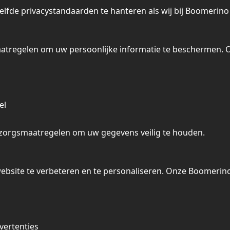
elfde privacystandaarden te hanteren als wij bij Boomerino
atregelen om uw persoonlijke informatie te beschermen. 
el
rzorgsmaatregelen om uw gegevens veilig te houden.
ebsite te verbeteren en te personaliseren. Onze Boomerino
vertenties