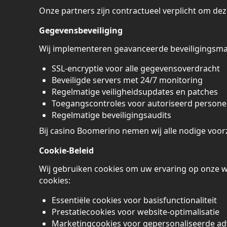
Onze partners zijn contractueel verplicht om dez
Gegevensbeveiliging
Wij implementeren geavanceerde beveiligingsma
SSL-encryptie voor alle gegevensoverdracht
Beveiligde servers met 24/7 monitoring
Regelmatige veiligheidsupdates en patches
Toegangscontroles voor autoriseerd persone
Regelmatige beveiligingsaudits
Bij casino Boomerino nemen wij alle nodige voo
Cookie-Beleid
Wij gebruiken cookies om uw ervaring op onze w
cookies:
Essentiële cookies voor basisfunctionaliteit
Prestatiecookies voor website-optimalisatie
Marketingcookies voor gepersonaliseerde ad