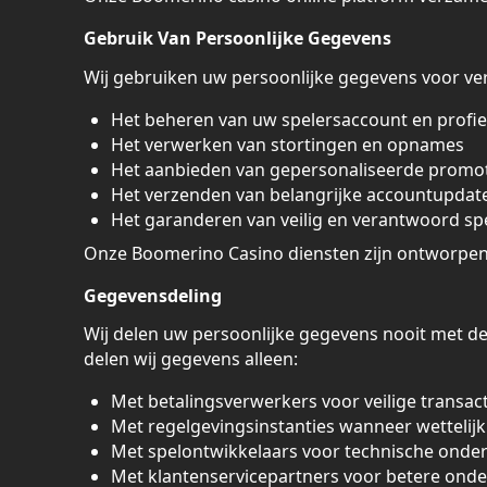
Gebruik Van Persoonlijke Gegevens
Wij gebruiken uw persoonlijke gegevens voor ver
Het beheren van uw spelersaccount en profie
Het verwerken van stortingen en opnames
Het aanbieden van gepersonaliseerde prom
Het verzenden van belangrijke accountupdat
Het garanderen van veilig en verantwoord sp
Onze Boomerino Casino diensten zijn ontworpen o
Gegevensdeling
Wij delen uw persoonlijke gegevens nooit met d
delen wij gegevens alleen:
Met betalingsverwerkers voor veilige transact
Met regelgevingsinstanties wanneer wettelijk
Met spelontwikkelaars voor technische onde
Met klantenservicepartners voor betere ond